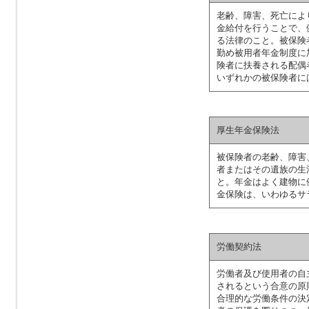
老齢、障害、死亡によ
金給付を行うことで、
る法律のこと。被保険
勤め被用者年金制度に
険者に扶養される配偶
いずれかの被保険者に
厚生年金保険法
被保険者の老齢、障害
者またはその遺族の生
と。年金はよく建物に
金保険は、いわゆるサ
労働契約法
労働者及び使用者の自
されるという合意の原
合理的な労働条件の決