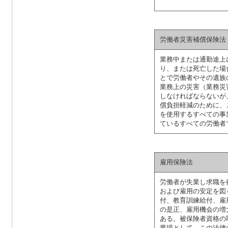
労働者災害補償保険法
業務中または通勤途上
り、または死亡した場
とで労働者やその遺族
業務上の災害（業務災
しなければならないが
償負担軽減のために、
を使用するすべての事
ているすべての労働者
雇用保険法
労働者が失業し求職を
および雇用の安定を図
付、教育訓練給付、雇
の是正、雇用機会の増
ある。被保険者資格の
業場として、この法律