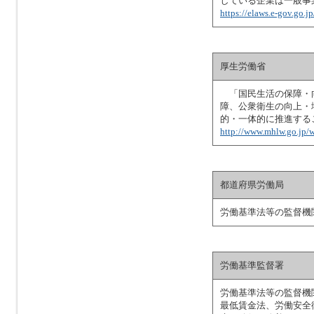
している企業は一般事
https://elaws.e-gov.g
厚生労働省
「国民生活の保障・向
障、公衆衛生の向上・
的・一体的に推進する
http://www.mhlw.go.jp/w
都道府県労働局
労働基準法等の監督機
労働基準監督署
労働基準法等の監督機
最低賃金法、労働安全