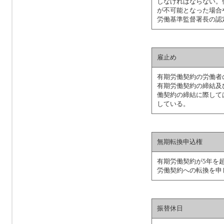
しなければならない。
が不可能となった場合
労働基準監督署長の認
雇止め
有期労働契約の労働者
有期労働契約の締結及
働契約の締結に際して
している。
無期転換申込権
有期労働契約が5年を
労働契約への転換を申
振替休日