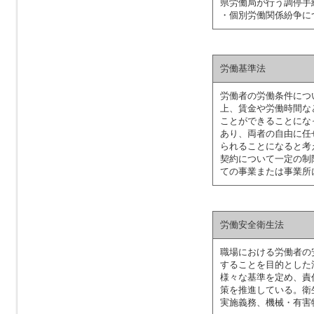
県労働局が行う調停手
・個別労働関係紛争に
労働基準法
労働者の労働条件につ
上、賃金や労働時間な
ことができることにな
あり、両者の自由に任
られることになると考
契約について一定の制
ての事業または事業所
労働安全衛生法
職場における労働者の
することを目的とした
様々な基準を定め、責
策を推進している。衛
実施義務、機械・有害