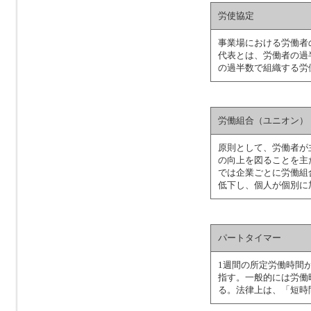
労使協定
事業場における労働者
代表とは、労働者の過
の過半数で組織する労
労働組合（ユニオン）
原則として、労働者が
の向上を図ることを主
では企業ごとに労働組
低下し、個人が個別に
パートタイマー
1週間の所定労働時間
指す。一般的には労働
る。法律上は、「短時