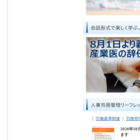
｜
労働基準関連
｜
労務管
2026年
ます